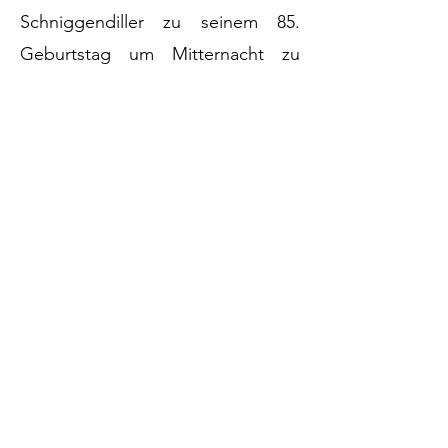
Schniggendiller zu seinem 85.
Geburtstag um Mitternacht zu
gratulieren. Diese herzliche Geste
rundete den gelungenen Abend
ab und sorgte für eine freudige
Atmosphäre unter den
Teilnehmern.
http://www.schuetzenverein-